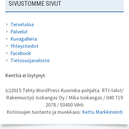
A
SIVUSTOMME SIVUT
K
L
I
A
Tervetuloa
P
Palvelut
Kuvagalleria
A
Yhteystiedot
L
Facebook
K
Tietosuojaseloste
I
Kenttiä ei löytynyt.
N
S
(c)2015 Tehty WordPress Kuorinka-pohjalta. RTI-talot/
A
Rakennustyö Isokangas Oy / Mika Isokangas / 040 719
I
L
2078 / 03400 Vihti
V
A
Kotisivujen tuotanto ja muokkaus:
Kettu Markkinointi
U
P
P