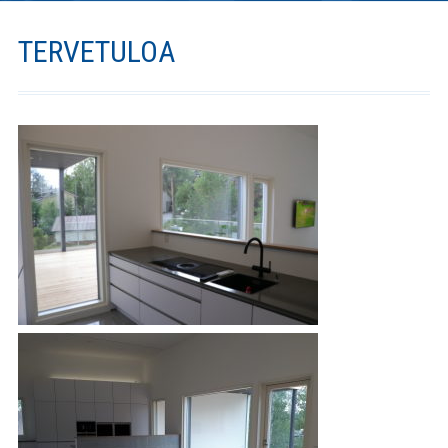
E
Tervetuloa
TERVETULOA
N
Palvelut
S
Kuvagalleria
I
S
Yhteystiedot
I
Facebook
J
A
Tietosuojaselos
te
I
N
E
N
V