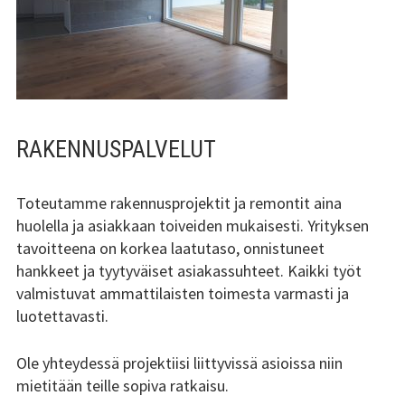
A
L
I
K
K
RAKENNUSPALVELUT
O
Toteutamme rakennusprojektit ja remontit aina
huolella ja asiakkaan toiveiden mukaisesti. Yrityksen
tavoitteena on korkea laatutaso, onnistuneet
hankkeet ja tyytyväiset asiakassuhteet. Kaikki työt
valmistuvat ammattilaisten toimesta varmasti ja
luotettavasti.
Ole yhteydessä projektiisi liittyvissä asioissa niin
mietitään teille sopiva ratkaisu.