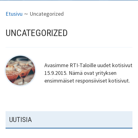
E
M
Tervetuloa
Etusivu
∼
Uncategorized
N
U
Palvelut
S
R
UNCATEGORIZED
Kuvagalleria
I
U
S
P
Yhteystiedot
I
O
Facebook
Avasimme RTI-Taloille uudet kotisivut
J
L
15.9.2015. Nämä ovat yrityksen
A
K
Tietosuojaselos
ensimmäiset responsiiviset kotisivut.
te
I
U
N
E
S
UUTISIA
N
I
V
V