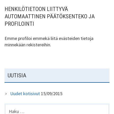
HENKILÖTIETOON LIITTYVÄ
AUTOMAATTINEN PÄÄTÖKSENTEKO JA
PROFILOINTI
Emme profiloi emmekä liitä evästeiden tietoja
minnekään rekistereihin.
S
UUTISIA
I
V
Uudet kotisivut
15/09/2015
U
P
H
a