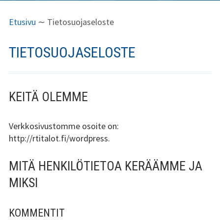
E
M
Tervetuloa
Etusivu
∼
Tietosuojaseloste
N
U
Palvelut
S
R
TIETOSUOJASELOSTE
Kuvagalleria
I
U
S
P
Yhteystiedot
I
O
KEITÄ OLEMME
Facebook
J
L
A
K
Tietosuojaselos
Verkkosivustomme osoite on:
te
http://rtitalot.fi/wordpress.
I
U
N
MITÄ HENKILÖTIETOA KERÄÄMME JA
E
MIKSI
N
V
KOMMENTIT