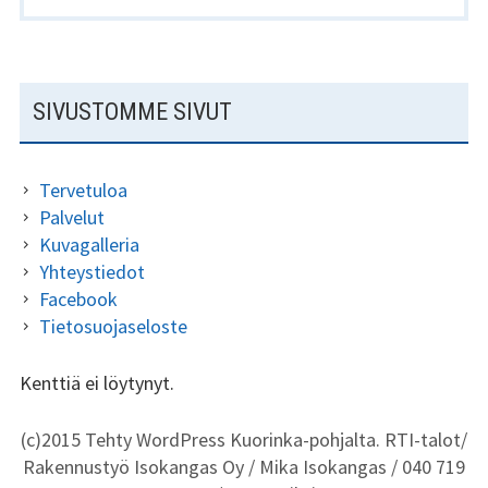
A
k
L
u
:
K
A
SIVUSTOMME SIVUT
K
L
I
A
Tervetuloa
P
Palvelut
Kuvagalleria
A
Yhteystiedot
L
Facebook
K
Tietosuojaseloste
I
Kenttiä ei löytynyt.
N
S
(c)2015 Tehty WordPress Kuorinka-pohjalta. RTI-talot/
A
Rakennustyö Isokangas Oy / Mika Isokangas / 040 719
I
L