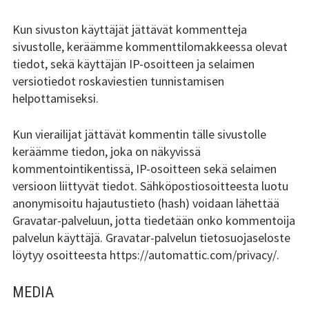
A
Kun sivuston käyttäjät jättävät kommentteja
L
sivustolle, keräämme kommenttilomakkeessa olevat
I
tiedot, sekä käyttäjän IP-osoitteen ja selaimen
K
versiotiedot roskaviestien tunnistamisen
helpottamiseksi.
K
O
Kun vierailijat jättävät kommentin tälle sivustolle
keräämme tiedon, joka on näkyvissä
kommentointikentissä, IP-osoitteen sekä selaimen
versioon liittyvät tiedot. Sähköpostiosoitteesta luotu
anonymisoitu hajautustieto (hash) voidaan lähettää
Gravatar-palveluun, jotta tiedetään onko kommentoija
palvelun käyttäjä. Gravatar-palvelun tietosuojaseloste
löytyy osoitteesta https://automattic.com/privacy/.
MEDIA